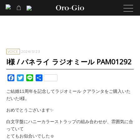
VOICE
2024/3/23
I様 / パネライ ラジオミール PAM01292
Facebook
Twitter
Line
共
有
ご結婚11周年を記念してラジオミール クアランタをご購入いた
だいたI様。
おめでとうございます✨
白文字盤にハニーカラーストラップの組み合わせが、雰囲気に合
っていて
とてもお似合いでした☺️