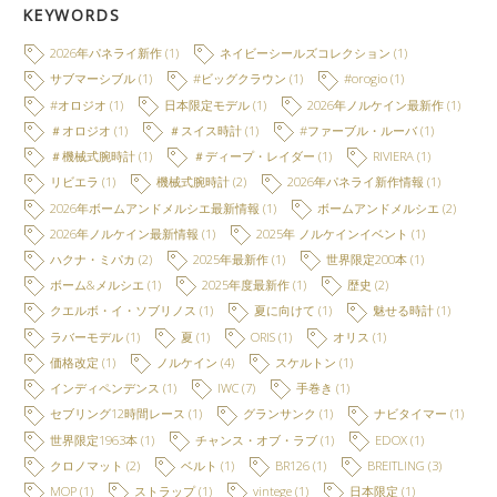
KEYWORDS
2026年パネライ新作
(1)
ネイビーシールズコレクション
(1)
サブマーシブル
(1)
#ビッグクラウン
(1)
#orogio
(1)
#オロジオ
(1)
日本限定モデル
(1)
2026年ノルケイン最新作
(1)
＃オロジオ
(1)
＃スイス時計
(1)
#ファーブル・ルーバ
(1)
＃機械式腕時計
(1)
＃ディープ・レイダー
(1)
RIVIERA
(1)
リビエラ
(1)
機械式腕時計
(2)
2026年パネライ新作情報
(1)
2026年ボームアンドメルシエ最新情報
(1)
ボームアンドメルシエ
(2)
2026年ノルケイン最新情報
(1)
2025年 ノルケインイベント
(1)
ハクナ・ミパカ
(2)
2025年最新作
(1)
世界限定200本
(1)
ボーム&メルシエ
(1)
2025年度最新作
(1)
歴史
(2)
クエルボ・イ・ソブリノス
(1)
夏に向けて
(1)
魅せる時計
(1)
ラバーモデル
(1)
夏
(1)
ORIS
(1)
オリス
(1)
価格改定
(1)
ノルケイン
(4)
スケルトン
(1)
インディペンデンス
(1)
IWC
(7)
手巻き
(1)
セブリング12時間レース
(1)
グランサンク
(1)
ナビタイマー
(1)
世界限定1963本
(1)
チャンス・オブ・ラブ
(1)
EDOX
(1)
クロノマット
(2)
ベルト
(1)
BR126
(1)
BREITLING
(3)
MOP
(1)
ストラップ
(1)
vintege
(1)
日本限定
(1)