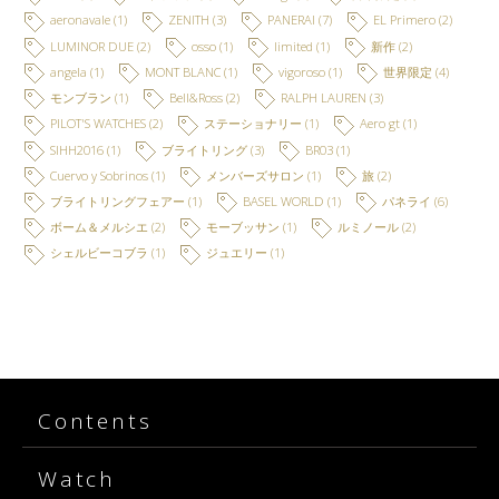
aeronavale
(1)
ZENITH
(3)
PANERAI
(7)
EL Primero
(2)
LUMINOR DUE
(2)
osso
(1)
limited
(1)
新作
(2)
angela
(1)
MONT BLANC
(1)
vigoroso
(1)
世界限定
(4)
モンブラン
(1)
Bell&Ross
(2)
RALPH LAUREN
(3)
PILOT'S WATCHES
(2)
ステーショナリー
(1)
Aero gt
(1)
SIHH2016
(1)
ブライトリング
(3)
BR03
(1)
Cuervo y Sobrinos
(1)
メンバーズサロン
(1)
旅
(2)
ブライトリングフェアー
(1)
BASEL WORLD
(1)
パネライ
(6)
ボーム＆メルシエ
(2)
モーブッサン
(1)
ルミノール
(2)
シェルビーコブラ
(1)
ジュエリー
(1)
Contents
Watch