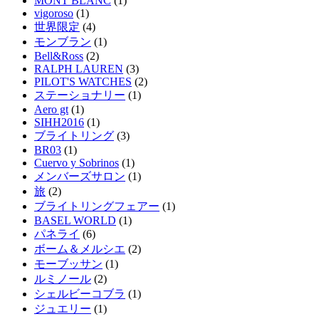
MONT BLANC
(1)
vigoroso
(1)
世界限定
(4)
モンブラン
(1)
Bell&Ross
(2)
RALPH LAUREN
(3)
PILOT'S WATCHES
(2)
ステーショナリー
(1)
Aero gt
(1)
SIHH2016
(1)
ブライトリング
(3)
BR03
(1)
Cuervo y Sobrinos
(1)
メンバーズサロン
(1)
旅
(2)
ブライトリングフェアー
(1)
BASEL WORLD
(1)
パネライ
(6)
ボーム＆メルシエ
(2)
モーブッサン
(1)
ルミノール
(2)
シェルビーコブラ
(1)
ジュエリー
(1)