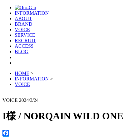
INFORMATION
ABOUT
BRAND
VOICE
SERVICE
RECRUIT
ACCESS
BLOG
HOME
>
INFORMATION
>
VOICE
VOICE
2024/3/24
I様 / NORQAIN WILD ONE