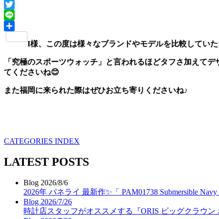
Facebook
Twitter
Line
共
I様、この度は様々なブランドやモデルを比較してい
有
「究極のスポーツウォッチ」と言われるほどタフさ加えてデ
てくださいね😊
また福岡に来られた際はぜひお立ち寄りくださいね♪
CATEGORIES INDEX
LATEST POSTS
Blog
2026/8/6
2026年 パネライ 最新作✨「 PAM01738 Submersible N
Blog
2026/7/26
時計店スタッフがオススメする『ORIS ビッグクラウン