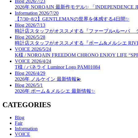
Blog
2026/7/23
2026年 NORQAIN 最新作モデル✨ 「INDEPENDENCE J
Information
2026/7/20
【7/30~8/2】GENTLEMANの世界を体感する4日間✨
Blog
2026/7/13
時計店スタッフがオススメする『ファーブル•ルーバ 
Blog
2026/5/28
時計店スタッフがオススメする『ボーム&メルシエ RIVIER
VOICE
2026/5/24
K様 / NORQAIN FREEDOM CHRONO ENJOY LIFE “SP
VOICE
2026/4/24
T様 / パネライ Luminor Logo PAM01084
Blog
2026/4/29
2026年 ノルケイン 最新情報💫
Blog
2026/5/1
2026年 ボーム＆メルシエ 最新情報✨
CATEGORIES
Blog
Fair
Information
VOICE