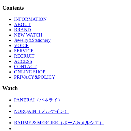
Contents
INFORMATION
ABOUT
BRAND
NEW WATCH
Jewelry&Stationery
VOICE
SERVICE
RECRUIT
ACCESS
CONTACT
ONLINE SHOP
PRIVACY&POLICY
Watch
PANERAI（パネライ）
NORQAIN（ノルケイン）
BAUME & MERCIER（ボーム&メルシエ）