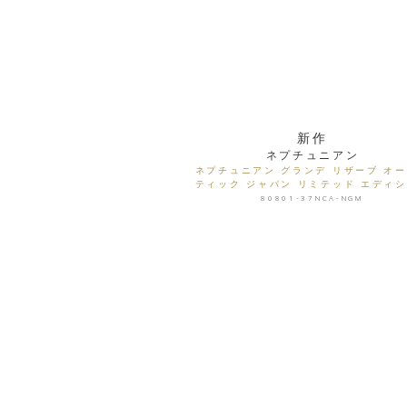
新作
ネプチュニアン
ネプチュニアン グランデ リザーブ オ
ティック ジャパン リミテッド エディ
80801-37NCA-NGM