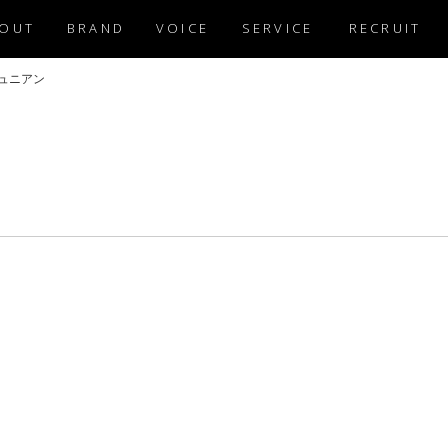
OUT
BRAND
VOICE
SERVICE
RECRUIT
ュニアン