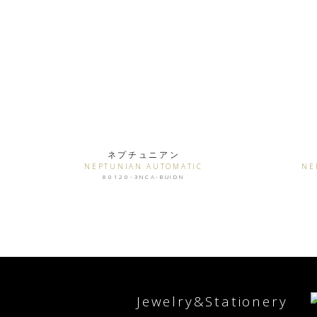
ネプチュニアン
NEPTUNIAN AUTOMATIC
NE
80120-3NCA-BUIDN
Jewelry&Stationery