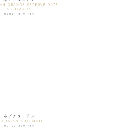
AN GRANDE RESERVE DATE
AUTOMATIC
80801-3NM-NIN
ネプチュニアン
PTUNIAN AUTOMATIC
80120-3VM-NIN