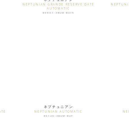
N
NEPTUNIAN GRANDE RESERVE DATE
NEPTUNI
AUTOMATIC
80801-3BUM-BUIN
ネプチュニアン
ATE
NEPTUNIAN AUTOMATIC
NE
80120-3BUM-BUF