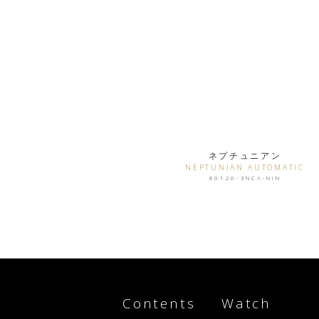
ネプチュニアン
NEPTUNIAN AUTOMATIC
80120-3NCA-NIN
Contents
Watch