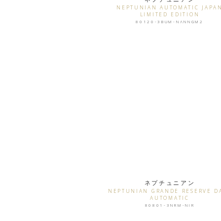
NEPTUNIAN AUTOMATIC JAPA
LIMITED EDITION
80120-3BUM-NANNGM2
ネプチュニアン
NEPTUNIAN GRANDE RESERVE D
AUTOMATIC
80801-3NRM-NIR