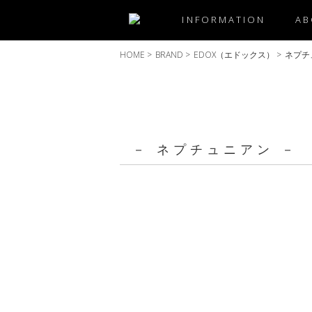
INFORMATION
AB
HOME
>
BRAND
>
EDOX（エドックス）
>
ネプチ
－ ネプチュニアン －