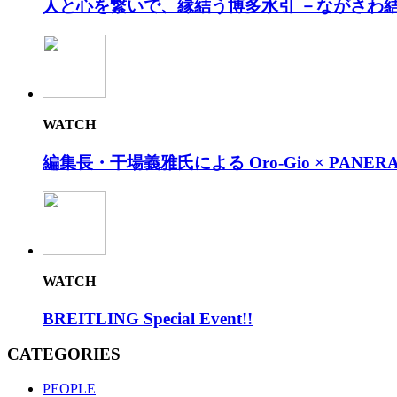
人と心を繋いで、縁結う博多水引 －ながさわ
WATCH
編集長・干場義雅氏による Oro-Gio × PANERAI
WATCH
BREITLING Special Event!!
CATEGORIES
PEOPLE