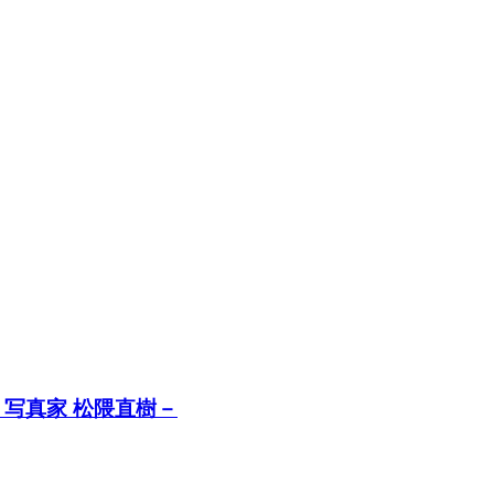
写真家 松隈直樹－