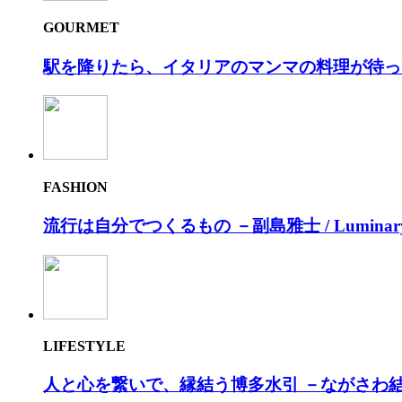
GOURMET
駅を降りたら、イタリアのマンマの料理が待っ
FASHION
流⾏は⾃分でつくるもの －副島雅⼠ / Luminar
LIFESTYLE
人と心を繋いで、縁結う博多水引 －ながさわ