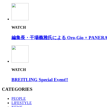
WATCH
編集長・干場義雅氏による Oro-Gio × PANERAI
WATCH
BREITLING Special Event!!
CATEGORIES
PEOPLE
LIFESTYLE