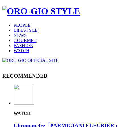
PEOPLE
LIFESTYLE
NEWS
GOURMET
FASHION
WATCH
RECOMMENDED
WATCH
Chronometre「PARMIGIANI FLEURIER」