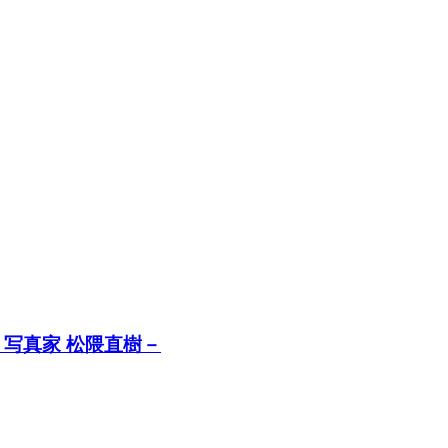
写真家 松隈直樹－