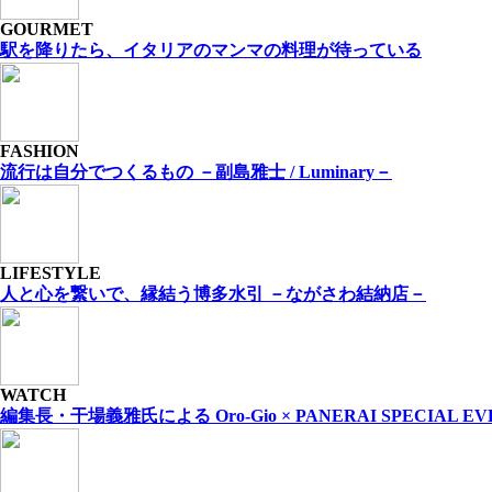
GOURMET
駅を降りたら、イタリアのマンマの料理が待っている
FASHION
流⾏は⾃分でつくるもの －副島雅⼠ / Luminary－
LIFESTYLE
人と心を繋いで、縁結う博多水引 －ながさわ結納店－
WATCH
編集長・干場義雅氏による Oro-Gio × PANERAI SPECIAL EV