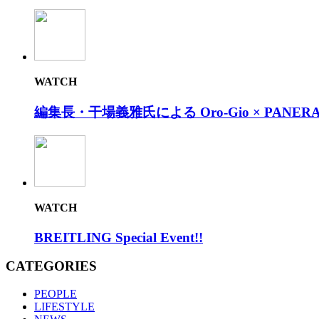
WATCH
編集長・干場義雅氏による Oro-Gio × PANERAI
WATCH
BREITLING Special Event!!
CATEGORIES
PEOPLE
LIFESTYLE