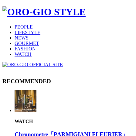
PEOPLE
LIFESTYLE
NEWS
GOURMET
FASHION
WATCH
RECOMMENDED
WATCH
Chronometre「PARMIGIANI FLEURIER」