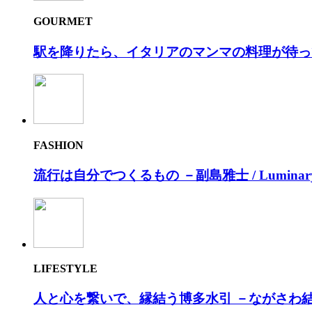
GOURMET
駅を降りたら、イタリアのマンマの料理が待っ
FASHION
流⾏は⾃分でつくるもの －副島雅⼠ / Luminar
LIFESTYLE
人と心を繋いで、縁結う博多水引 －ながさわ