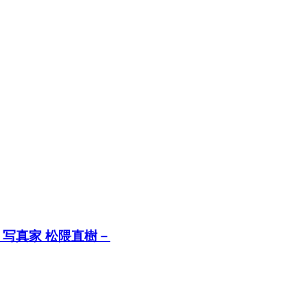
写真家 松隈直樹－