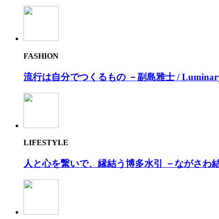
FASHION
流⾏は⾃分でつくるもの －副島雅⼠ / Luminar
LIFESTYLE
人と心を繋いで、縁結う博多水引 －ながさわ