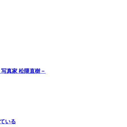
写真家 松隈直樹－
ている