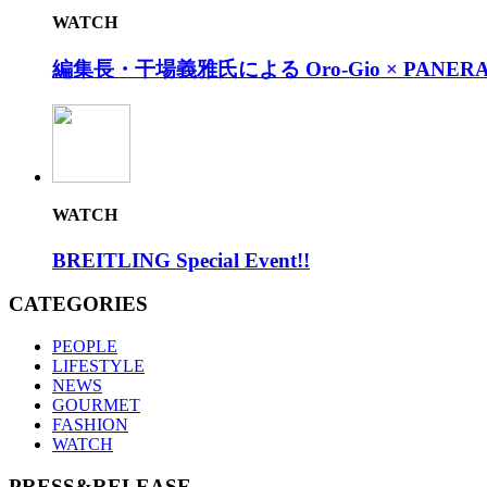
WATCH
編集長・干場義雅氏による Oro-Gio × PANERAI
WATCH
BREITLING Special Event!!
CATEGORIES
PEOPLE
LIFESTYLE
NEWS
GOURMET
FASHION
WATCH
PRESS&RELEASE