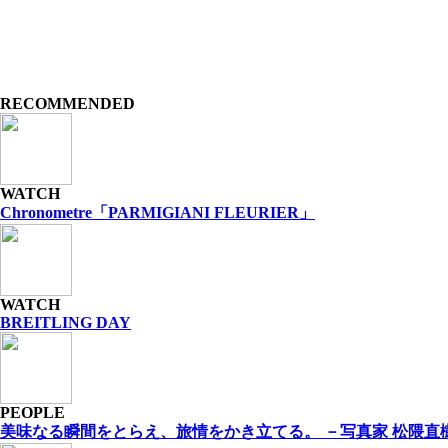
RECOMMENDED
WATCH
Chronometre「PARMIGIANI FLEURIER」
WATCH
BREITLING DAY
PEOPLE
美味なる瞬間をとらえ、旅情をかき⽴てる。 －写真家 松隈直