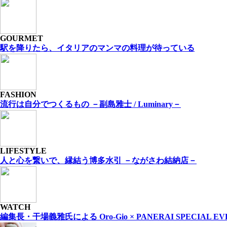
GOURMET
駅を降りたら、イタリアのマンマの料理が待っている
FASHION
流⾏は⾃分でつくるもの －副島雅⼠ / Luminary－
LIFESTYLE
人と心を繋いで、縁結う博多水引 －ながさわ結納店－
WATCH
編集長・干場義雅氏による Oro-Gio × PANERAI SPECIAL EV