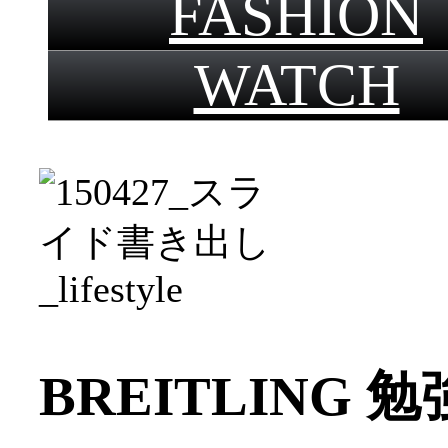
FASHION
WATCH
BREITLING 勉強